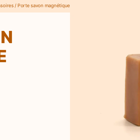
soires
/ Porte savon magnétique
ON
E