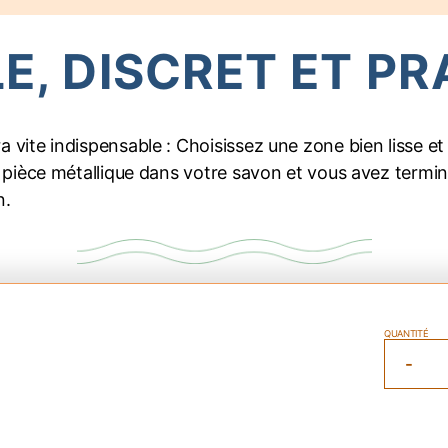
, DISCRET ET PR
 vite indispensable : Choisissez une zone bien lisse et s
 la pièce métallique dans votre savon et vous avez term
n.
QUANTITÉ
Q
-
D
P
S
M