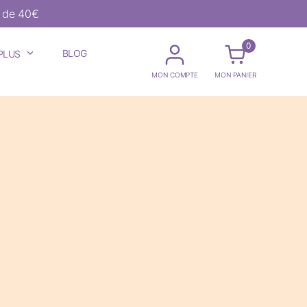
r de 40€
0
BLOG
PLUS
MON COMPTE
MON PANIER