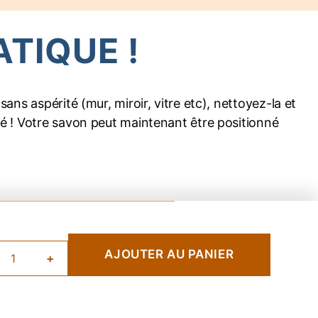
ATIQUE !
ans aspérité (mur, miroir, vitre etc), nettoyez-la et
iné ! Votre savon peut maintenant être positionné
UANTITÉ
AJOUTER AU PANIER
+
E
ORTE
AVON
AGNÉTIQUE