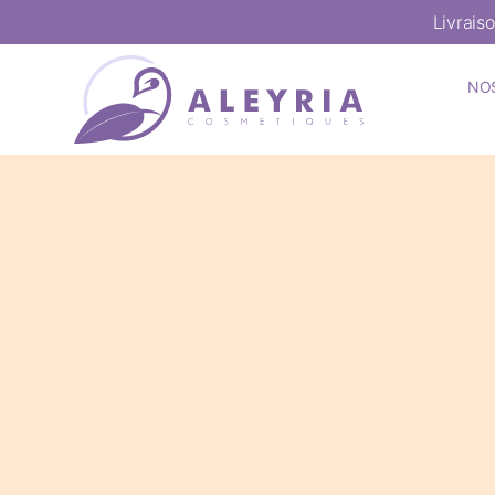
Livrais
NO