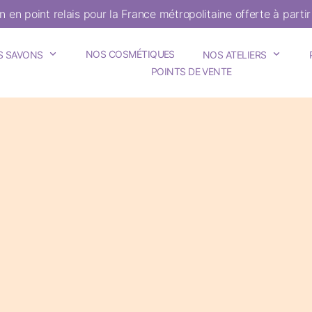
on en point relais pour la France métropolitaine offerte à parti
NOS COSMÉTIQUES
S SAVONS
NOS ATELIERS
POINTS DE VENTE