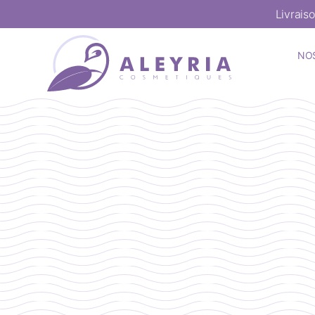
Livrais
NO