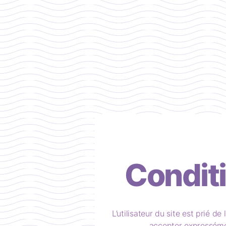
Condit
L’utilisateur du site est prié 
accepter expressémen