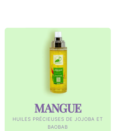
n
a
t
i
v
e
:
MANGUE
HUILES PRÉCIEUSES DE JOJOBA ET
BAOBAB