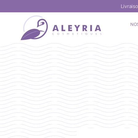
Livrais
NO