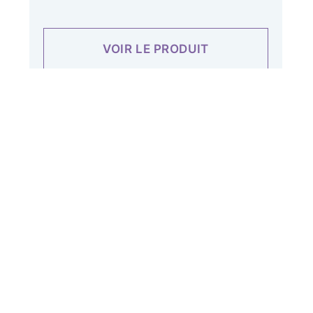
VOIR LE PRODUIT
amiliale Aleyria vous propose ses savons solides et liquides
nifiés à froid, fabriqués en Provence à partir d'ingrédients
ns une démarche respectueuse de votre peau et de
UITS SONT FAIT-MAIN EN PROVENCE