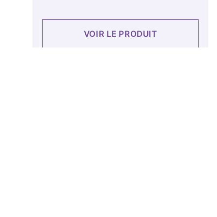
VOIR LE PRODUIT
Notre savonnerie f
certifiés bios sapo
100% naturels, da
l'environnement.
NOS PROD