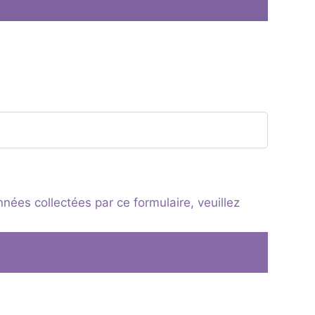
nées collectées par ce formulaire, veuillez
A
l
t
e
r