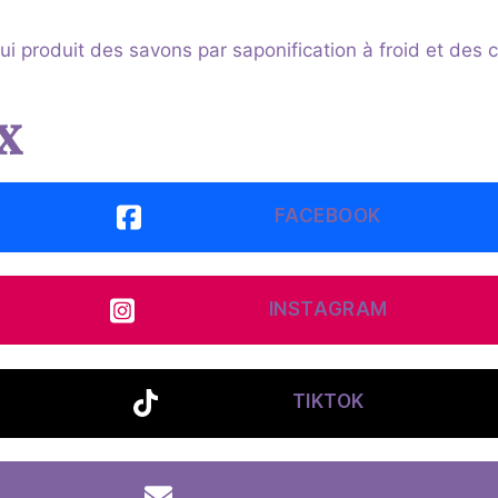
qui produit des savons par saponification à froid et des
x
FACEBOOK
INSTAGRAM
TIKTOK
MAIL