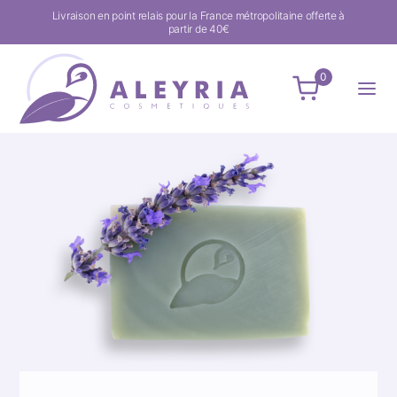
Livraison en point relais pour la France métropolitaine offerte à
partir de 40€
0