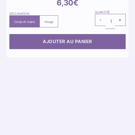
6,30
€
QUANTITÉ
DÉCLINAISON
QUANTITÉ
-
+
DE
Corps et mains
Visage
LE
PROVENÇAL
AJOUTER AU PANIER